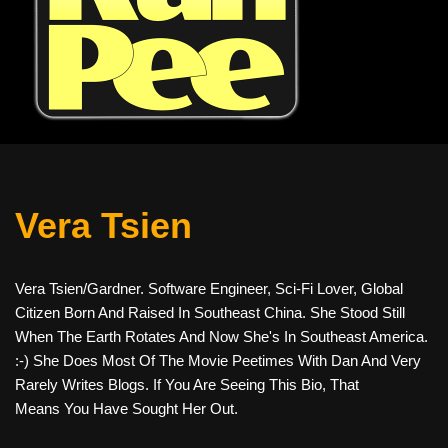
Vera Tsien
Vera Tsien/Gardner. Software Engineer, Sci-Fi Lover, Global
Citizen Born And Raised In Southeast China. She Stood Still
When The Earth Rotates And Now She's In Southeast America.
:-) She Does Most Of The Movie Peetimes With Dan And Very
Rarely Writes Blogs. If You Are Seeing This Bio, That
Means You Have Sought Her Out.