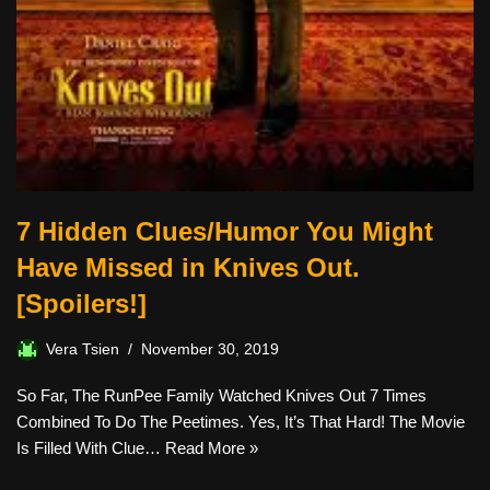
7 Hidden Clues/Humor You Might
Have Missed in Knives Out.
[Spoilers!]
Vera Tsien
November 30, 2019
So Far, The RunPee Family Watched Knives Out 7 Times
Combined To Do The Peetimes. Yes, It’s That Hard! The Movie
Is Filled With Clue…
Read More »