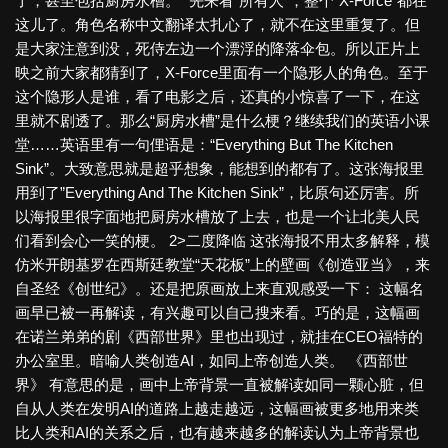
了，甚至包括厨房水槽。” 先来看“所有人”，整个“X-Force”都在
这儿了。角色名称中文翻译太扎心了，就不在这里重复了。但
是大家注意到没，死侍左边一个漂浮的降落伞包。所以正片上
映之前大家都猜到了，X-Force里面有一个隐形人的角色。至于
这个隐形人是谁，看了电影之后，还真的小惊喜了一下，在这
里就不剧透了。那么“厨房水槽”是什么梗？继续我们的英语小课
堂……英语里有一句俚语是：“everything But The Kitchen
Sink”。大致意思就是超乎想象，能想到的都有了。这张海报里
用到了”everything And The Kitchen Sink”，比原句还厉害。所
以海报里很字面地把厨房水槽放了上去，也是一个让北美人民
们看到会心一笑的梗。 2>二度降临 这张海报不用太多解释，模
仿米开朗基罗在西斯廷教堂“天花板”上的壁画《创造亚当》，来
自圣经《创世纪》。还是把原画放上来直观感受一下： 这幅名
画早已被一再解读，有兴趣可以自己搜来看。巧的是，这幅画
在诺兰弟弟的剧《西部世界》里也出现过，就挂在CEO福特的
办公室里。暗喻人类创造AI，如同上帝创造人类。 《西部世
界》 有意思的是，画中上帝背景一直被解读如同一颗心脏，但
自从人类在发明AI的道路上越走越远，这幅画被更多地用来类
比人类和AI的关系之后，也有越来越多的解读认为上帝背景也