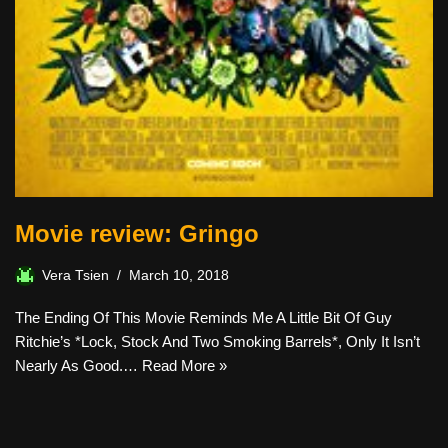
Movie review: Gringo
Vera Tsien
March 10, 2018
The Ending Of This Movie Reminds Me A Little Bit Of Guy
Ritchie’s *Lock, Stock And Two Smoking Barrels*, Only It Isn’t
Nearly As Good.…
Read More »