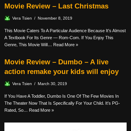
Movie Review – Last Christmas
Vera Tsien
November 8, 2019
This Movie Caters To A Particular Audience Because It’s Almost
A Textbook For Its Genre — Rom-Com. If You Enjoy This
Genre, This Movie Will…
Read More »
Movie Review – Dumbo – A live
action remake your kids will enjoy
Vera Tsien
March 30, 2019
If You Have A Toddler, Dumbo Is One Of The Few Movies In
The Theater Now That Is Specifically For Your Child. It’s PG-
Rated, So…
Read More »