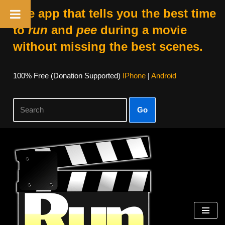
The app that tells you the best time
to
run
and
pee
during a movie
without missing the best scenes.
100% Free (donation Supported)
IPhone
|
Android
Go
Skip
To
Content