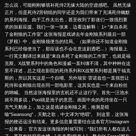
怎么说，可能刚刚够填补死侍2无缘大陆的空虚感吧。 虽然无缘
正片，但是死侍2营销组的同学还是为我们带来了充满死侍幽默
的系列海报。由于工作太出色，甚至收到了影迷们一致强烈要
求的加薪应援。我们一张一张来，边看边解释： 1> “来自杀死
了金刚狼的工作室” 这张海报是戏谑去年金刚狼系列最后一部
《罗根》中，金刚狼领便当的结局。（如果你还不知道金刚狼
系列已经领便当了，那应该也不会在意这剧透吧…）海报最上
一行英文翻译过来就是“来自杀死了金刚狼的工作室”，也就是福
克斯。X战警系列中的角色和漫威一直纠缠不清，其中种种在这
里不详述，总之现在影院的死侍系列和X战警系列都是属于福克
斯的，所以其实这是一个自嘲。另外瑞安·雷诺兹也一直很想让
死侍和金刚狼出现在同一部电影里，这其实也是一个来自粉丝
的呐喊。 当然这张海报里的玄机还不止这行字。首先一汪池水
就不用多说，pool就是池子的意思。画面中央的死侍坐在一只
充气天鹅身上，加之这是戏谑金刚狼之死，推测是暗
喻“Swansong”，天鹅之歌，中文译为“绝唱”。 到这里，这张海
报的梗还远没有结束。更多信息量需要结合这条官方Instagram
一起来看： 官方发这张海报的时候写到：“我们所有人都在这儿