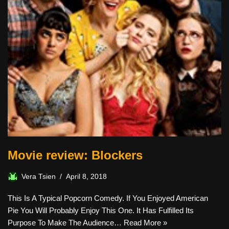
Movie review: Blockers
Vera Tsien
April 8, 2018
This Is A Typical Popcorn Comedy. If You Enjoyed American
Pie You Will Probably Enjoy This One. It Has Fulfilled Its
Purpose To Make The Audience…
Read More »